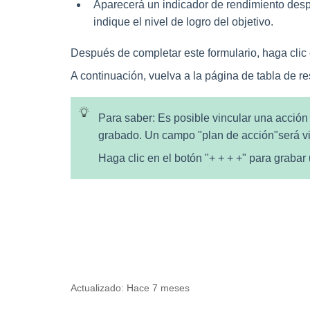
Aparecerá un indicador de rendimiento desp
indique el nivel de logro del objetivo.
Después de completar este formulario, haga clic 
A continuación, vuelva a la página de tabla de 
Para saber
: Es posible vincular una acción
grabado. Un campo "
plan de acción
"será v
Haga clic en el botón "
+ + + +
" para grabar
Actualizado:
Hace 7 meses